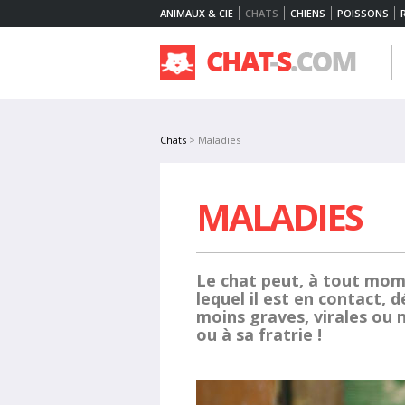
ANIMAUX & CIE
CHATS
CHIENS
POISSONS
Chats
> Maladies
MALADIES
Le chat peut, à tout mome
lequel il est en contact, 
moins graves, virales ou
ou à sa fratrie !