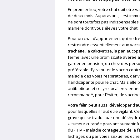
En premier lieu, votre chat doit être v
de deux mois. Auparavant, il est immun
ne sont toutefois pas indispensables e
manière dont vous élevez votre chat.
Pour un chat d’appartement qui ne fr
restreindre essentiellement aux vaccin
trachéite, la calicivirose, la panleucop
ferme, avec une promiscuité avérée av
garder en pension, ou chez des perso
préférable d’y rajouter le vaccin contr
maladie des voies respiratoires, dériv
handicapante pour le chat. Mais elle pe
antibiotique et collyre local en vienne
recommandé, pour l’éviter, de vaccine
Votre félin peut aussi développer d’a
pour lesquelles il faut être vigilant. 
grave qui se traduit par une déshydr
», tumeur cutanée pouvant survenir à 
du « FIV » maladie contagieuse de la f
léchages ou par voies sexuelles et né