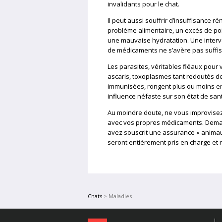
invalidants pour le chat.
Il peut aussi souffrir d’insuffisance r
problème alimentaire, un excès de p
une mauvaise hydratation. Une interve
de médicaments ne s’avère pas suffis
Les parasites, véritables fléaux pour v
ascaris, toxoplasmes tant redoutés d
immunisées, rongent plus ou moins en
influence néfaste sur son état de san
Au moindre doute, ne vous improvise
avec vos propres médicaments. Demand
avez souscrit une assurance « animaux 
seront entièrement pris en charge et
Chats
> Maladies