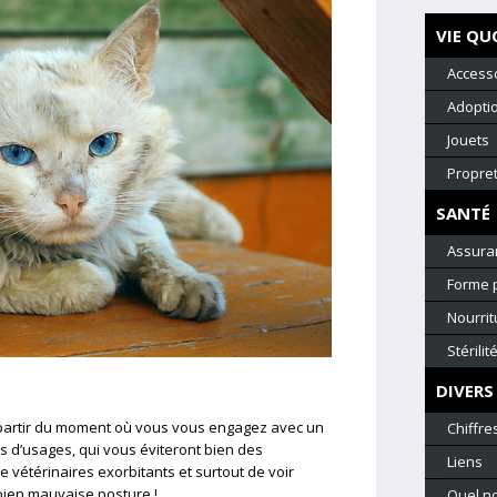
VIE QU
Access
Adopti
Jouets
Propre
SANTÉ
Assura
Forme 
Nourrit
Stérilit
DIVERS
 partir du moment où vous vous engagez avec un
Chiffre
 d’usages, qui vous éviteront bien des
Liens
e vétérinaires exorbitants et surtout de voir
bien mauvaise posture !
Quel n