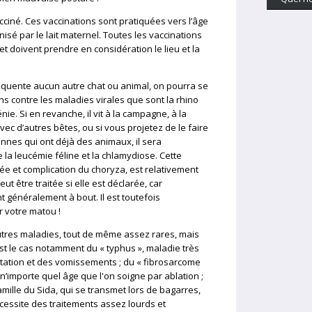
acciné. Ces vaccinations sont pratiquées vers l’âge
isé par le lait maternel. Toutes les vaccinations
t doivent prendre en considération le lieu et la
équente aucun autre chat ou animal, on pourra se
s contre les maladies virales que sont la rhino
énie. Si en revanche, il vit à la campagne, à la
ec d’autres bêtes, ou si vous projetez de le faire
nnes qui ont déjà des animaux, il sera
e la leucémie féline et la chlamydiose. Cette
ée et complication du choryza, est relativement
ut être traitée si elle est déclarée, car
nt généralement à bout. Il est toutefois
r votre matou !
utres maladies, tout de même assez rares, mais
C’est le cas notamment du « typhus », maladie très
atation et des vomissements ; du « fibrosarcome
n’importe quel âge que l'on soigne par ablation ;
amille du Sida, qui se transmet lors de bagarres,
cessite des traitements assez lourds et