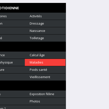
OTIDIENNE
oires
Activités
on
Dressage
Naissance
té
Toilletage
nce
Calcul âge
physique
Maladies
ure
Poids santé
é
Vieillissement
s
Exposition féline
Photos
om ?